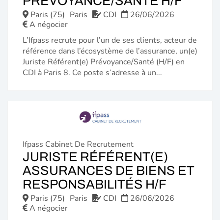
(NOU
PRÉVOYANCE/SANTÉ H/F
FENÊ
Paris (75)
Paris
CDI
26/06/2026
A négocier
L’Ifpass recrute pour l’un de ses clients, acteur de
référence dans l’écosystème de l’assurance, un(e)
Juriste Référent(e) Prévoyance/Santé (H/F) en
CDI à Paris 8. Ce poste s’adresse à un...
Ifpass Cabinet De Recrutement
JURISTE RÉFÉRENT(E)
ASSURANCES DE BIENS ET
(NOUVE
RESPONSABILITÉS H/F
FENÊTR
Paris (75)
Paris
CDI
26/06/2026
A négocier