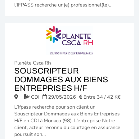
l'IFPASS recherche un(e) professionnel(le)...
Planète Csca Rh
SOUSCRIPTEUR
DOMMAGES AUX BIENS
(NOUVELLE
ENTREPRISES H/F
FENÊTRE)
CDI
29/05/2026
Entre 34 / 42 K€
L’Ifpass recherche pour son client un
Souscripteur Dommages aux Biens Entreprises
H/F en CDI à Monaco (98). L’entreprise Notre
client, acteur reconnu du courtage en assurance,
poursuit son...