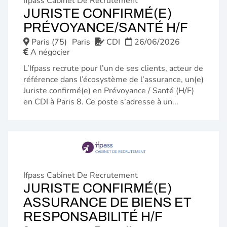
Ifpass Cabinet De Recrutement
JURISTE CONFIRMÉ(E)
(NOU
PRÉVOYANCE/SANTÉ H/F
FENÊ
Paris (75)
Paris
CDI
26/06/2026
A négocier
L’Ifpass recrute pour l’un de ses clients, acteur de
référence dans l’écosystème de l’assurance, un(e)
Juriste confirmé(e) en Prévoyance / Santé (H/F)
en CDI à Paris 8. Ce poste s’adresse à un...
Ifpass Cabinet De Recrutement
JURISTE CONFIRMÉ(E)
ASSURANCE DE BIENS ET
(NOUVEL
RESPONSABILITÉ H/F