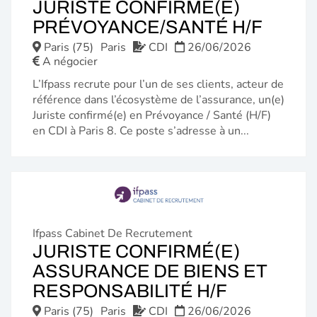
JURISTE CONFIRMÉ(E)
(NOU
PRÉVOYANCE/SANTÉ H/F
FENÊ
Paris (75)
Paris
CDI
26/06/2026
A négocier
L’Ifpass recrute pour l’un de ses clients, acteur de
référence dans l’écosystème de l’assurance, un(e)
Juriste confirmé(e) en Prévoyance / Santé (H/F)
en CDI à Paris 8. Ce poste s’adresse à un...
Ifpass Cabinet De Recrutement
JURISTE CONFIRMÉ(E)
ASSURANCE DE BIENS ET
(NOUVEL
RESPONSABILITÉ H/F
FENÊTRE
Paris (75)
Paris
CDI
26/06/2026