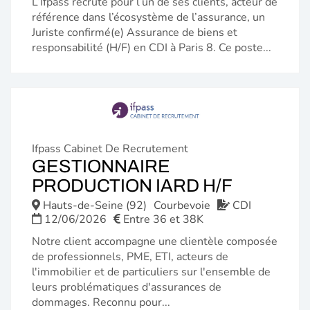
L’Ifpass recrute pour l’un de ses clients, acteur de
référence dans l’écosystème de l’assurance, un
Juriste confirmé(e) Assurance de biens et
responsabilité (H/F) en CDI à Paris 8. Ce poste...
Ifpass Cabinet De Recrutement
GESTIONNAIRE
(NOUVE
PRODUCTION IARD H/F
FENÊTR
Hauts-de-Seine (92)
Courbevoie
CDI
12/06/2026
Entre 36 et 38K
Notre client accompagne une clientèle composée
de professionnels, PME, ETI, acteurs de
l'immobilier et de particuliers sur l'ensemble de
leurs problématiques d'assurances de
dommages. Reconnu pour...