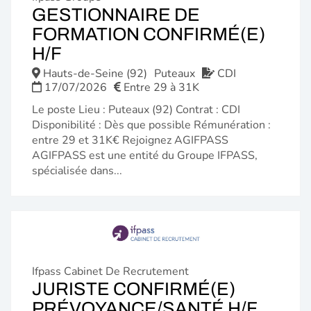
GESTIONNAIRE DE
FORMATION CONFIRMÉ(E)
(NOUVELLE
H/F
FENÊTRE)
Hauts-de-Seine (92)
Puteaux
CDI
17/07/2026
Entre 29 à 31K
Le poste Lieu : Puteaux (92) Contrat : CDI
Disponibilité : Dès que possible Rémunération :
entre 29 et 31K€ Rejoignez AGIFPASS
AGIFPASS est une entité du Groupe IFPASS,
spécialisée dans...
Ifpass Cabinet De Recrutement
JURISTE CONFIRMÉ(E)
(NOU
PRÉVOYANCE/SANTÉ H/F