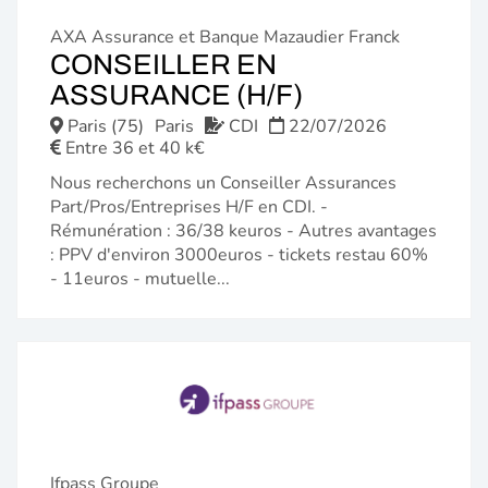
AXA Assurance et Banque Mazaudier Franck
CONSEILLER EN
(NOUVELLE
ASSURANCE (H/F)
FENÊTRE)
Paris (75)
Paris
CDI
22/07/2026
Entre 36 et 40 k€
Nous recherchons un Conseiller Assurances
Part/Pros/Entreprises H/F en CDI. -
Rémunération : 36/38 keuros - Autres avantages
: PPV d'environ 3000euros - tickets restau 60%
- 11euros - mutuelle...
Ifpass Groupe