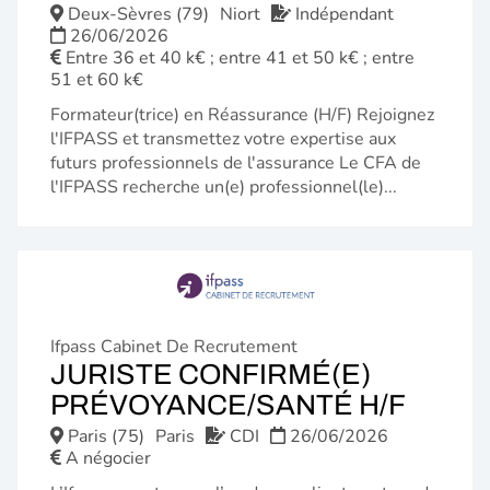
FENÊTRE)
Deux-Sèvres (79)
Niort
Indépendant
26/06/2026
Entre 36 et 40 k€ ; entre 41 et 50 k€ ; entre
51 et 60 k€
Formateur(trice) en Réassurance (H/F) Rejoignez
l'IFPASS et transmettez votre expertise aux
futurs professionnels de l'assurance Le CFA de
l'IFPASS recherche un(e) professionnel(le)...
Ifpass Cabinet De Recrutement
JURISTE CONFIRMÉ(E)
(NOU
PRÉVOYANCE/SANTÉ H/F
FENÊ
Paris (75)
Paris
CDI
26/06/2026
A négocier