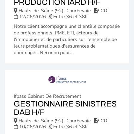
(NOUVE
PRODUCTION IARD H/F
FENÊTR
Hauts-de-Seine (92)
Courbevoie
CDI
12/06/2026
Entre 36 et 38K
Notre client accompagne une clientèle composée
de professionnels, PME, ETI, acteurs de
l'immobilier et de particuliers sur l'ensemble de
leurs problématiques d'assurances de
dommages. Reconnu pour...
Ifpass Cabinet De Recrutement
GESTIONNAIRE SINISTRES
(NOUVELLE
DAB H/F
FENÊTRE)
Hauts-de-Seine (92)
Courbevoie
CDI
10/06/2026
Entre 36 et 38K