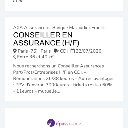
et de...
AXA Assurance et Banque Mazaudier Franck
CONSEILLER EN
(NOUVELLE
ASSURANCE (H/F)
FENÊTRE)
Paris (75)
Paris
CDI
22/07/2026
Entre 36 et 40 k€
Nous recherchons un Conseiller Assurances
Part/Pros/Entreprises H/F en CDI. -
Rémunération : 36/38 keuros - Autres avantages
: PPV d'environ 3000euros - tickets restau 60%
- 11euros - mutuelle...