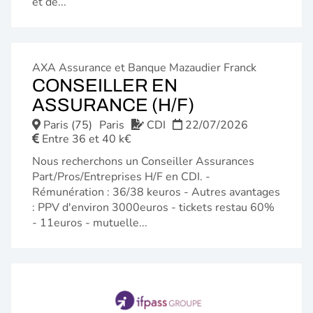
et de...
AXA Assurance et Banque Mazaudier Franck
CONSEILLER EN
(NOUVELLE
ASSURANCE (H/F)
FENÊTRE)
Paris (75)
Paris
CDI
22/07/2026
Entre 36 et 40 k€
Nous recherchons un Conseiller Assurances
Part/Pros/Entreprises H/F en CDI. -
Rémunération : 36/38 keuros - Autres avantages
: PPV d'environ 3000euros - tickets restau 60%
- 11euros - mutuelle...