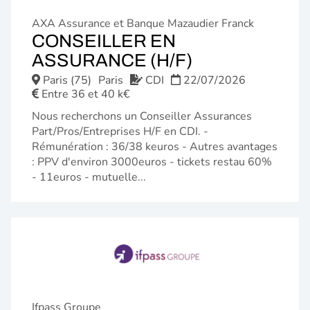
AXA Assurance et Banque Mazaudier Franck
CONSEILLER EN
(NOUVELLE
ASSURANCE (H/F)
FENÊTRE)
Paris (75)
Paris
CDI
22/07/2026
Entre 36 et 40 k€
Nous recherchons un Conseiller Assurances
Part/Pros/Entreprises H/F en CDI. -
Rémunération : 36/38 keuros - Autres avantages
: PPV d'environ 3000euros - tickets restau 60%
- 11euros - mutuelle...
Ifpass Groupe