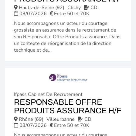
FE
Hauts-de-Seine (92)
Clichy
CDI
03/07/2026
Entre 50 et 70K
Nous accompagnons un acteur du courtage
grossiste en assurance dans le recrutement de
son Responsable Offre Produits assurance. Dans
un contexte de réorganisation de la direction
technique et de...
Ifpass Cabinet De Recrutement
RESPONSABLE OFFRE
(N
PRODUITS ASSURANCE H/F
FE
Rhône (69)
Villeurbanne
CDI
03/07/2026
Entre 50 et 70K
Nous accompagnons un acteur du courtage