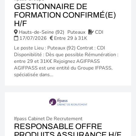
GESTIONNAIRE DE
FORMATION CONFIRMÉ(E)
(NOUVELLE
H/F
FENÊTRE)
Hauts-de-Seine (92)
Puteaux
CDI
17/07/2026
Entre 29 à 31K
Le poste Lieu : Puteaux (92) Contrat : CDI
Disponibilité : Dès que possible Rémunération :
entre 29 et 31K€ Rejoignez AGIFPASS
AGIFPASS est une entité du Groupe IFPASS,
spécialisée dans...
Ifpass Cabinet De Recrutement
RESPONSABLE OFFRE
(N
PRODUITS ASSURANCE H/F