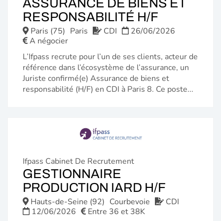
ASSURANCE DE BIENS ET
(NOUVEL
RESPONSABILITÉ H/F
FENÊTRE
Paris (75)
Paris
CDI
26/06/2026
A négocier
L’Ifpass recrute pour l’un de ses clients, acteur de
référence dans l’écosystème de l’assurance, un
Juriste confirmé(e) Assurance de biens et
responsabilité (H/F) en CDI à Paris 8. Ce poste...
Ifpass Cabinet De Recrutement
GESTIONNAIRE
(NOUVE
PRODUCTION IARD H/F
FENÊTR
Hauts-de-Seine (92)
Courbevoie
CDI
12/06/2026
Entre 36 et 38K