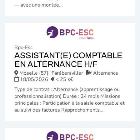
— avec une montée...
Bpc-Esc
ASSISTANT(E) COMPTABLE
(NOUVELL
EN ALTERNANCE H/F
FENÊTRE)
Moselle (57)
Farébersviller
Alternance
18/05/2026
< 25 k€
Type de contrat : Alternance (apprentissage ou
professionnalisation) Durée : 24 mois Missions
principales : Participation à la saisie comptable et
au suivi des factures Rapprochements...