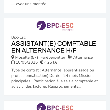
— avec une montée...
Bpc-Esc
ASSISTANT(E) COMPTABLE
(NOUVELL
EN ALTERNANCE H/F
FENÊTRE)
Moselle (57)
Farébersviller
Alternance
18/05/2026
< 25 k€
Type de contrat : Alternance (apprentissage ou
professionnalisation) Durée : 24 mois Missions
principales : Participation à la saisie comptable et
au suivi des factures Rapprochements...