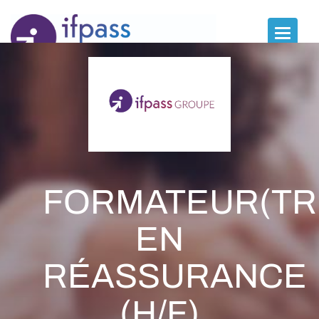
Panneau de gestion des cookies
Toggle
naviga
FORMATEUR(TR
EN
RÉASSURANCE
(H/F)