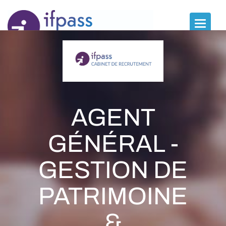
Panneau de gestion des cookies
Toggle
naviga
AGENT
GÉNÉRAL -
GESTION DE
PATRIMOINE
&