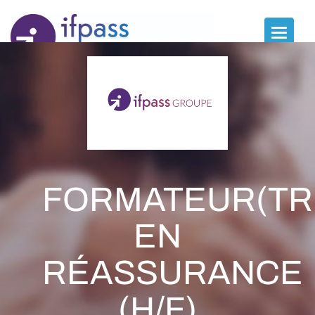
Panneau de gestion des cookies
Toggle
naviga
FORMATEUR(TR
EN
RÉASSURANCE
(H/F)