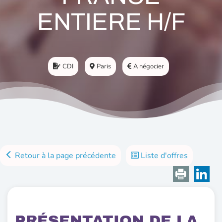
ENTIERE H/F
CDI
Paris
A négocier
Retour à la page précédente
Liste d'offres
PRÉSENTATION DE LA